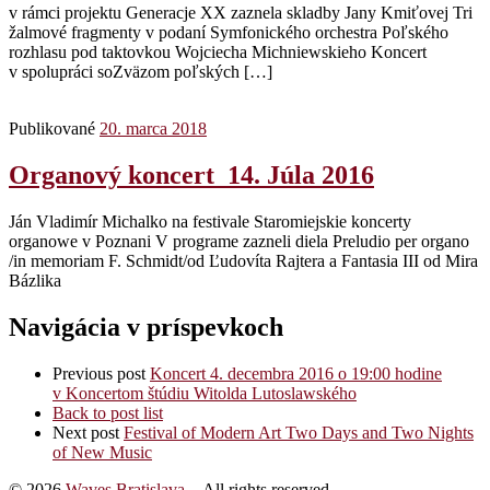
v rámci projektu Generacje XX zaznela skladby Jany Kmiťovej Tri
žalmové fragmenty v podaní Symfonického orchestra Poľského
rozhlasu pod taktovkou Wojciecha Michniewskieho Koncert
v spolupráci soZväzom poľských […]
Publikované
20. marca 2018
Organový koncert 14. Júla 2016
Ján Vladimír Michalko na festivale Staromiejskie koncerty
organowe v Poznani V programe zazneli diela Preludio per organo
/in memoriam F. Schmidt/od Ľudovíta Rajtera a Fantasia III od Mira
Bázlika
Navigácia v príspevkoch
Previous post
Koncert 4. decembra 2016 o 19:00 hodine
v Koncertom štúdiu Witolda Lutoslawského
Back to post list
Next post
Festival of Modern Art Two Days and Two Nights
of New Music
© 2026
Waves Bratislava
– All rights reserved