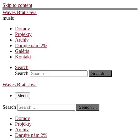
Skip to content
Waves Bratislava
music
Domov
Projekty
Archív
Darujte nám 2%
Galéria
Kontakt
Search
Search
Search …
Waves Bratislava
Menu
Search
Search …
Domov
Projekty
Archív
Darujte nám 2%