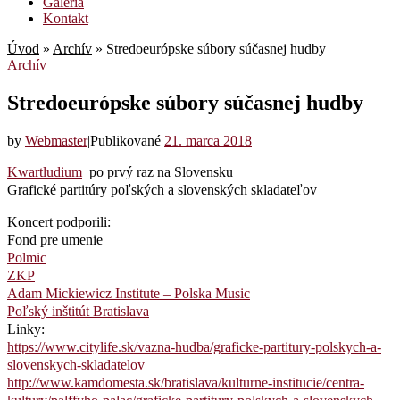
Galéria
Kontakt
Úvod
»
Archív
»
Stredoeurópske súbory súčasnej hudby
Archív
Stredoeurópske súbory súčasnej hudby
by
Webmaster
|
Publikované
21. marca 2018
Kwartludium
po prvý raz na Slovensku
Grafické partitúry poľských a slovenských skladateľov
Koncert podporili:
Fond pre umenie
Polmic
ZKP
Adam Mickiewicz Institute – Polska Music
Poľský inštitút Bratislava
Linky:
https://www.citylife.sk/vazna-hudba/graficke-partitury-polskych-a-
slovenskych-skladatelov
http://www.kamdomesta.sk/bratislava/kulturne-institucie/centra-