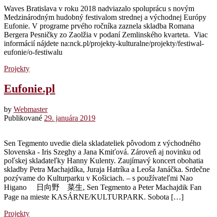
Waves Bratislava v roku 2018 nadviazalo spoluprácu s novým
Medzinárodným hudobný festivalom strednej a východnej Európy
Eufonie. V programe prvého ročníka zaznela skladba Romana
Bergera Pesničky zo Zaolžia v podaní Zemlinského kvarteta. Viac
informácií nájdete na:nck.pl/projekty-kulturalne/projekty/festiwal-
eufonie/o-festiwalu
Projekty
Eufonie.pl
by
Webmaster
Publikované
29. januára 2019
Sen Tegmento uvedie diela skladateliek pôvodom z východného
Slovenska - Iris Szeghy a Jana Kmiťová. Zároveň aj novinku od
poľskej skladateľky Hanny Kulenty. Zaujímavý koncert obohatia
skladby Petra Machajdíka, Juraja Hatríka a Leoša Janáčka. Srdečne
pozývame do Kulturparku v Košiciach. – s používateľmi Nao
Higano 日向野 菜生, Sen Tegmento a Peter Machajdik Fan
Page na mieste KASÁRNE/KULTURPARK. Sobota […]
Projekty