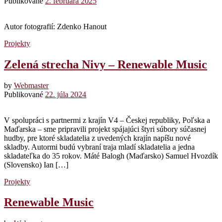
Publikované
2. februára 2025
Autor fotografií: Zdenko Hanout
Projekty
Zelená strecha Nivy – Renewable Music
by
Webmaster
Publikované
22. júla 2024
V spolupráci s partnermi z krajín V4 – Českej republiky, Poľska a
Maďarska – sme pripravili projekt spájajúci štyri súbory súčasnej
hudby, pre ktoré skladatelia z uvedených krajín napíšu nové
skladby. Autormi budú vybraní traja mladí skladatelia a jedna
skladateľka do 35 rokov. Máté Balogh (Maďarsko) Samuel Hvozdík
(Slovensko) Ian […]
Projekty
Renewable Music