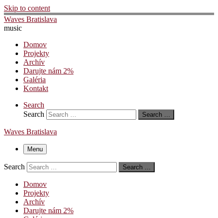
Skip to content
Waves Bratislava
music
Domov
Projekty
Archív
Darujte nám 2%
Galéria
Kontakt
Search
Search
Search …
Waves Bratislava
Menu
Search
Search …
Domov
Projekty
Archív
Darujte nám 2%